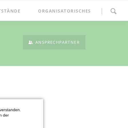
Navigation
überspringen
TSTÄNDE
ORGANISATORISCHES
Anmeldung
Marktordnung und Gebühren
ANSPRECHPARTNER
Ansprechpartner
Anfahrt
verstanden.
n der