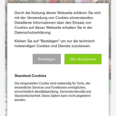
Durch die Nutzung dieser Webseite erklären Sie sich
mit der Verwendung von Cookies einverstanden.
Detaillierte Informationen über den Einsatz von
Cookies auf dieser Webseite erhalten Sie in der
Datenschutzerklärung.
Klicken Sie auf "Bestätigen" um nur die technisch
notwendigen Cookies und Dienste zuzulassen.
Bestätigen
Alle akzeptieren
Standard-Cookies
Die eingesetzten Cookie sind notwendig für Tools, die
Reisegewerbe Hans-Dieter Wunder, - Einzelhandel mit Tischdecken -
wesentliche Services und Funktionen ermöglichen,
("Textilhandel-Tischwäsche"), Hans-Dieter Wunder
einschließlich Identitätsprüfung, Servicekontinuität und
Merseburger Straße 307
Standortsicherheit. Diese Option kann nicht abgelehnt
werden.
06132
Halle (Saale)
0171 5205801
hd@spitzen-wunder.de