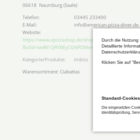
06618
Naumburg (Saale)
03445 233400
info@american-pizza-diner.de
https://www.epizzashop.de/shops/06618-american/?
Durch die Nutzung 
Detaillierte Inform
fbclid=IwAR1QRYBEyCGNPDMxH8lzRm2J_nfchi3F5RIg
Datenschutzerkläru
Imbiss
Klicken Sie auf "B
Warensortiment: Ciabattas
Standard-Cookies
Die eingesetzten Cooki
Identitätsprüfung, Ser