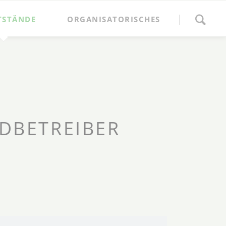
Navigation
überspringen
TSTÄNDE
ORGANISATORISCHES
Anmeldung
Marktordnung und Gebühren
Ansprechpartner
Anfahrt
DBETREIBER