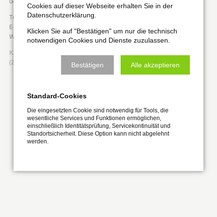
04275
Leipzig
Cookies auf dieser Webseite erhalten Sie in der
Datenschutzerklärung.
0160-97348309
Mavokeram@gmx.de
Klicken Sie auf "Bestätigen" um nur die technisch
notwendigen Cookies und Dienste zuzulassen.
Dekorationsartikel, Schmuck, Sonstiges
(Zubehör etc.)
Bestätigen
Alle akzeptieren
ZURÜCK
Standard-Cookies
Die eingesetzten Cookie sind notwendig für Tools, die
wesentliche Services und Funktionen ermöglichen,
einschließlich Identitätsprüfung, Servicekontinuität und
Standortsicherheit. Diese Option kann nicht abgelehnt
werden.