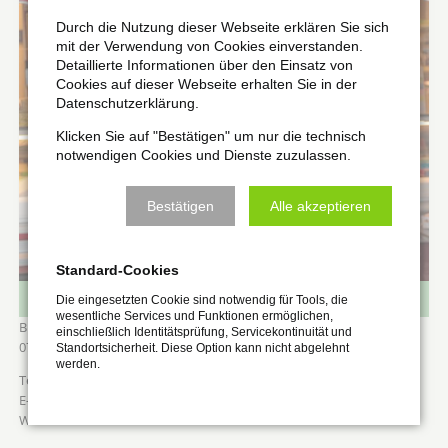
Durch die Nutzung dieser Webseite erklären Sie sich
mit der Verwendung von Cookies einverstanden.
Detaillierte Informationen über den Einsatz von
Cookies auf dieser Webseite erhalten Sie in der
Datenschutzerklärung.
Klicken Sie auf "Bestätigen" um nur die technisch
notwendigen Cookies und Dienste zuzulassen.
Bestätigen
Alle akzeptieren
Standard-Cookies
Die eingesetzten Cookie sind notwendig für Tools, die
Käsewelt Jentsch, Konrad Jentsch
wesentliche Services und Funktionen ermöglichen,
Burgstraße 1
einschließlich Identitätsprüfung, Servicekontinuität und
07751
Rothenstein
Standortsicherheit. Diese Option kann nicht abgelehnt
werden.
036424 710963/0177 8296383
zur-kaese-theke@web.de